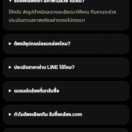
งาน อุปกรณ์ที่มี กล่อง ใบประกัน รวมถึงความนิยมของ
ตลาด เราจึงประเมินราคาอย่างละเอียดเพื่อให้ลูกค้าได้รับ
ราคาที่เหมาะสมและคุ้มค่าที่สุด
รับซื้อกล้องทุกยี่ห้อ
เรารับซื้อกล้องมือสองหลากหลายแบรนด์ ครอบคลุมทั้ง
กล้องยอดนิยมและกล้องเฉพาะทาง เช่น Canon, Nikon,
Sony, Fujifilm, Panasonic Lumix, Olympus / OM
System, Leica, Pentax, Ricoh, GoPro, DJI, Insta360,
Sigma, Hasselblad, Phase One และแบรนด์กล้องฟิล์ม
หรือกล้องสะสมอื่น ๆ
รับซื้อเลนส์และอุปกรณ์กล้อง
นอกจากกล้อง เรายังรับซื้อเลนส์ทุกเมาท์ แฟลช กริป