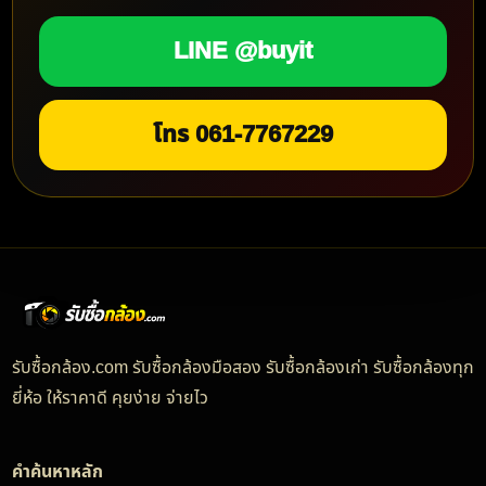
สอง ทุกรุ่น ทุกยี่ห้อ
พร้อมบริการ
รับถึงที่ ไม่มีค่าใช้จ่าย
ให้
ทีม
รับซื้อกล้อง.com
ช่วยดูแลการขายกล้องของคุณ
เพียงส่งรายละเอียดสินค้าและรูปถ่ายเข้ามา ทีมงานพร้อม
ประเมินราคาเบื้องต้นให้รวดเร็ว นัดรับสะดวก ตรวจเช็กตรง
ไปตรงมา และชำระเงินตามเงื่อนไขที่ตกลงกัน เปลี่ยนกล้องที่
ไม่ได้ใช้ให้กลายเป็นเงินได้ง่าย ๆ กับทีม
รับซื้อกล้อง.com
รับซื้อกล้องเก่า สภาพไม่สวย ได้ไหม?
ได้ครับ ส่งรูปตำหนิและรายละเอียดมาให้ครบ ทีมงานจะช่วย
ประเมินตามสภาพจริงอย่างตรงไปตรงมา