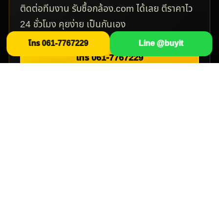
ติดต่อทีมงาน รับซื้อกล้อง.com ได้เลย ตีราคาไว
24 ชั่วโมง คุยง่าย เป็นกันเอง
โทร 061-7767229
Line @buyit
โทร 061-7767229
Line @buyit
รับซื้อกล้อง.com
• Line @buyit • โทร 061-7767229
ที่อยู่: บริษัทปั้นมากับมือ 343 หมู่9 ซอยเษมสุวรรณ ในคลองบาง
ปลากด อำเภอพระสมุทรเจดีย์ สมุทรปราการ 10290