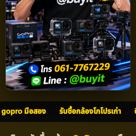
pro มือสอง
รับซื้อกล้องโกโปรเก่า
ตีราคา